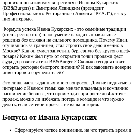
пропитан позитивом: я встретился с Иваном Кукарских
(BB&Burgers) и Дмитрием Левицким (президент
Профессионального Ресторанного Альянса "РЕАЛ"), взяв у
них интервью.
Формула успеха Ивана Кукарских - это семейные традиции
(отец - ресторатор) плюс умение находить правильные
решения без оглядки на сильного помощника. Почему Иван,
отучившись за границей, стал строить свое дело именно в
Москве? Как он сумел запустить бургерную без крутого шеф-
повара? Каким был путь от открытия точки продажи фаст-
фуда до развития сети BB&Burgers? Сколько сегодня стоит
открыть ресторан быстрого питания? И как завоевать доверие
инвесторов и соучредителей?
Это лишь часть заданных мною вопросов. Другие поднятые в
интервью с Иваном темы: как меняет владельца и компанию
расширение бизнеса, что происходит при росте до 4-х точек
продаж, можно ли избежать потерь в команде и что нужно
делать, если сетевой проект - не ваша история.
Бонусы от Ивана Кукарских
Сформируйте четкое понимание, на что тратить время и