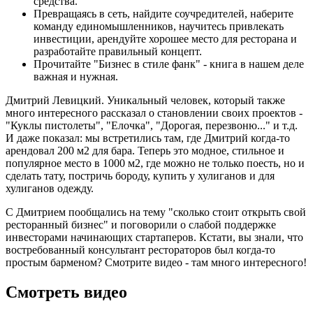
средства.
Превращаясь в сеть, найдите соучредителей, наберите
команду единомышленников, научитесь привлекать
инвестиции, арендуйте хорошее место для ресторана и
разработайте правильный концепт.
Прочитайте "Бизнес в стиле фанк" - книга в нашем деле
важная и нужная.
Дмитрий Левицкий. Уникальный человек, который также
много интересного рассказал о становлении своих проектов -
"Куклы пистолеты", "Елочка", "Дорогая, перезвоню..." и т.д.
И даже показал: мы встретились там, где Дмитрий когда-то
арендовал 200 м2 для бара. Теперь это модное, стильное и
популярное место в 1000 м2, где можно не только поесть, но и
сделать тату, постричь бороду, купить у хулиганов и для
хулиганов одежду.
С Дмитрием пообщались на тему "сколько стоит открыть свой
ресторанный бизнес" и поговорили о слабой поддержке
инвесторами начинающих стартаперов. Кстати, вы знали, что
востребованный консультант рестораторов был когда-то
простым барменом? Смотрите видео - там много интересного!
Смотреть видео