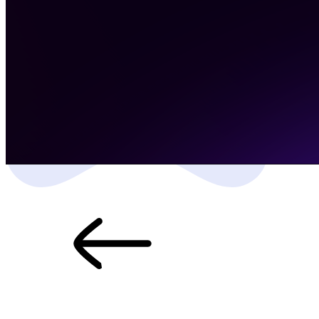
точками: отслеживание основных статей расходов и доходов.
Настроили аналитику iiko, включая ABC-анализ и анализ
продаж. Внедрили систему лояльности, которая помогает
удерживать клиентов даже в сложные периоды. Настроили
ПРК, что автоматизировало процесс заказов через сводные
заказы. Подключили Dashboard от Open Service,
предоставляющий доступ к аналитике в любое время и с
любых устройств на платформах iOS и Android.