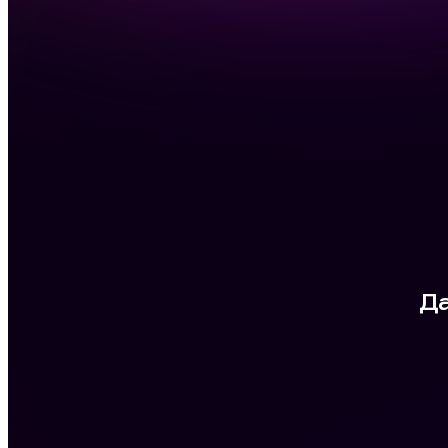
Бизнес по всей России, включает точки на Кипре и в Праге,
30+ заведений
Контроль работы всех точек
Единая политика учета
Модуль франшизы
Стояли задачи:
Возможность в режиме реального времени отслеживать все
ключевые показатели бизнеса, что позволяет снизить
операционные нагрузки и автоматизировать рутинные
процессы. Приведение сети к единому цифровому стандарту:
внедрение общей системы лояльности, унификация
номенклатуры, централизованное управление запасами и
финансами. Это обеспечивает прозрачность, повышает
эффективность управления и упрощает масштабирование
бизнеса.
Что было сделано:
Перевели сеть заведений с прежней системы учета на iiko.
Настроили финансовый учет, что позволило вести все
финансовые операции в едином интерфейсе. Подключили
модуль франшизы для упрощенного контроля за торговыми