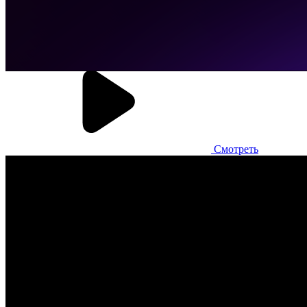
заказов обеспечивает точную сборку, автоматизацию
рутинных процессов и баланс нагрузки на персонал.
Смотреть
Чистая линия
Сеть производителей мороженого № 1 в России, 1200+ точек
витрин
Контроль точек
Оперативное решение проблем
Современное оборудование
Стояли задачи:
Для открытия большого количества точек продаж