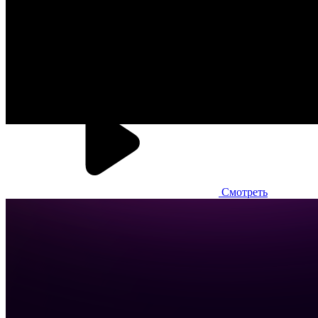
автоматическое подтверждение заказов, в том числе благодаря
корректной работе со стоп-листами. Также в работу
подключено мобильное приложение для курьеров, где
реализована система мотивации в зависимости от количества
выполненных заказов за смену.
Смотреть
Много лосося
Фудтех-проект, сеть Dark Kitchen, 65+ кухонь и 250+ суши-
поинтов
Контроль рейтинга заведения
Автоматизация предприятия
Собственные разработки