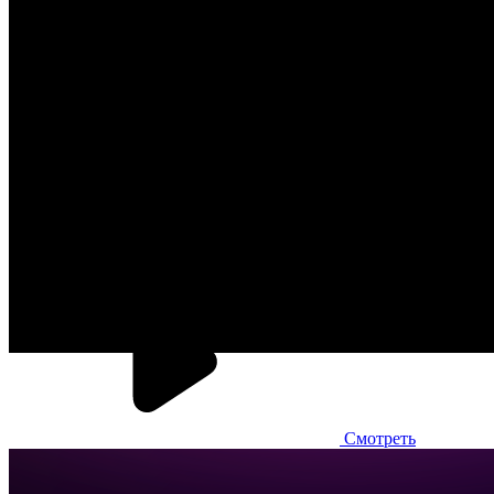
Внедрили кухонный экран iikoSousChef для ускорения работы
кухни и зала с возможностью контроля всех процессов.
Подключили Dashboard от Open Service, позволяющий
просматривать аналитику и отчетность в любое время с
любого устройства с доступом в интернет. Установили
мобильное приложение iikoWater для официантов, которое
сокращает время подачи блюд. Настроили iikoWeb без
привязки к компьютеру. Теперь прогноз продаж с точностью
до 98% и инвентаризация за 10 минут стали реальностью и
доступны с мобильного телефона. Open Service обеспечивает
сопровождение клиента, оперативно решая технические
проблемы и задачи любой сложности.
Смотреть
Лепим и Варим