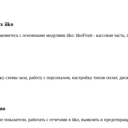
х iiko
итесь с основными модулями iiko: iikoFront - кассовая часть, ii
йку схемы зала, работу с персоналом, настройку типов оплат, д
но
показатели, работать с отчетами в iiko, выявлять и предотвращ