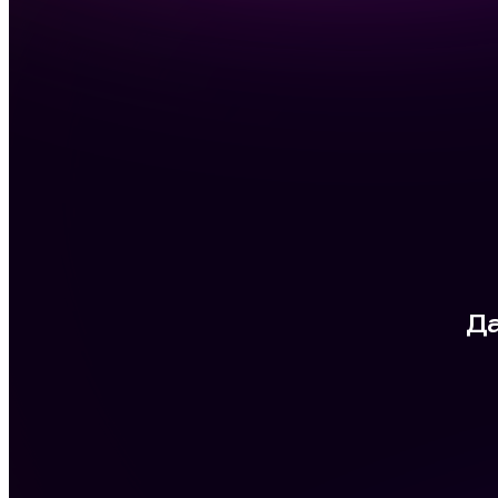
заведений
Кухонные экраны
Модуль доставки
Приложение для курьеров
Стояли задачи:
Настроить звуковое оповещение при поступлении заказа и
автоматическое подтверждение через 2 минуты, что исключит
задержки в подтверждении доставки. Установить принтеры
для печати этикеток и настроить шаблон с данными о заказе
(имя клиента, номер заказа, название блюда), чтобы избежать
путаницы и недовозов. Установить су-шефы во всех цехах для
предотвращения потери сервисных чеков. Внедрить
мобильное приложение для курьеров, оптимизирующее
логистику и контроль работы персонала.
Что было сделано:
Провели анализ работы одной из точек с максимальной
нагрузкой и низкими показателями качества и скорости
доставки. По результатам анализа были установлены
кухонные экраны во всех цехах, а также полностью