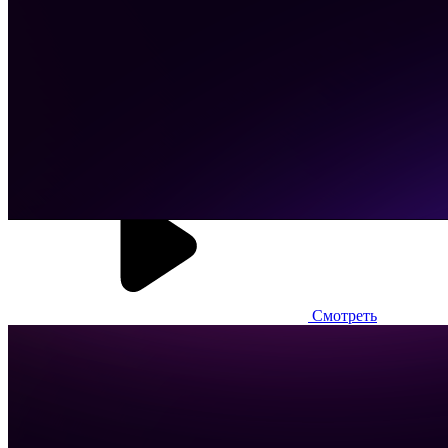
отказались от использования сервисных чеков. На станции
сборщика установлен принтер этикеток и изменены
настройки модуля доставки. Это позволило внедрить
автоматическое подтверждение заказов, в том числе благодаря
корректной работе со стоп-листами. Также в работу
подключено мобильное приложение для курьеров, где
реализована система мотивации в зависимости от количества
выполненных заказов за смену.
Смотреть
Много лосося
Фудтех-проект, сеть Dark Kitchen, 65+ кухонь и 250+ суши-
поинтов
Контроль рейтинга заведения
Автоматизация предприятия