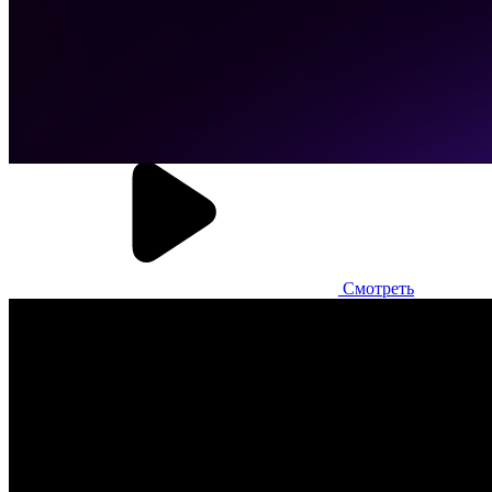
возможность настройки собственной системы мотивации с
контролем рейтинга заведения по сети, включая время отдачи
кухни (оценка нагрузки производства). Интерфейс упаковки
заказов обеспечивает точную сборку, автоматизацию
рутинных процессов и баланс нагрузки на персонал.
Смотреть
Чистая линия
Сеть производителей мороженого № 1 в России, 1200+ точек
витрин
Контроль точек
Оперативное решение проблем
Современное оборудование
Стояли задачи: