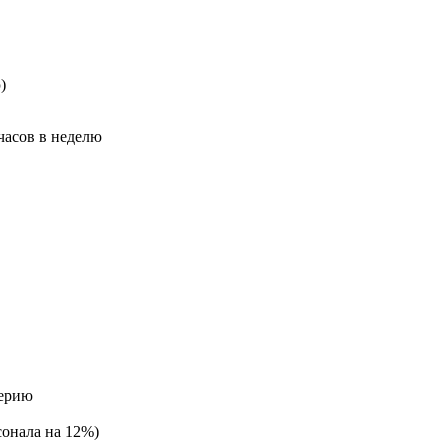
)
часов в неделю
терию
сонала на 12%)