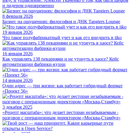
Вкус и управление: Алексей Ткаченко о том, как быть шефом
и лидером одновременно
8 февраля 2026
Бизнес на ощущениях: философия и ДНК Tangiers Lounge
19 января 2026
Что такое полуфабрикатный учет и как его внедрить в iiko
16 января 2026
Как управлять 138 пекарнями и не утонуть в хаосе? Кейс
автоматизации фабрики-кухни
14 января 2026
Один адрес — три жизни: как работает гибридный формат
«Проект 56»
3 декабря 2025
«Рецепт масштаба»: что делает ресторан незабываемым -
разговор с операционным директором «Москва-Стамбул»