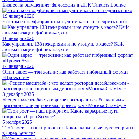
Бизнес на ощущениях: философия и ДНК Tangiers Lounge
19 января 2026
Что такое полуфабрикатный учет и как его внедрить в iiko
16 января 2026
Как управлять 138 пекарнями и не утонуть в хаосе? Кейс
автоматизации фабрики-кухни
14 января 2026
Один адрес — три жизни: как работает гибридный формат
«Проект 56»
3 декабря 2025
«Рецепт масштаба»: что делает ресторан незабываемым -
разговор с операционным директором «Москва-Стамбул»
5 ноября 2025
Твой рост — наш приоритет. Какие карьерные пути открыты
в Open Service?