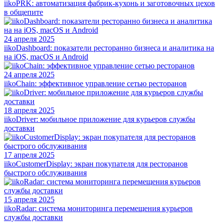
iikoPRK: автоматизация фабрик-кухонь и заготовочных цехов
в общепите
24 апреля 2025
iikoDashboard: показатели ресторанно бизнеса и аналитика на
на iOS, macOS и Android
24 апреля 2025
iikoChain: эффективное управление сетью ресторанов
18 апреля 2025
iikoDriver: мобильное приложение для курьеров службы
доставки
17 апреля 2025
iikoCustomerDisplay: экран покупателя для ресторанов
быстрого обслуживания
15 апреля 2025
iikoRadar: система мониторинга перемещения курьеров
службы доставки