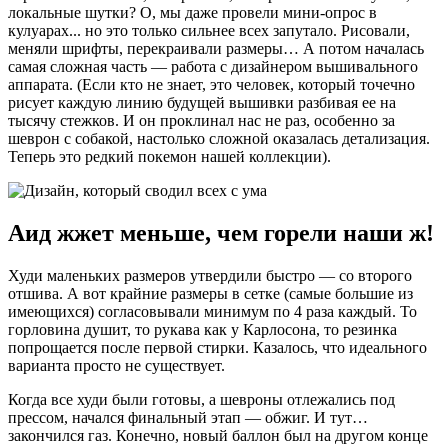
локальные шутки? О, мы даже провели мини-опрос в
кулуарах... но это только сильнее всех запутало. Рисовали,
меняли шрифты, перекраивали размеры… А потом началась
самая сложная часть — работа с дизайнером вышивального
аппарата. (Если кто не знает, это человек, который точечно
рисует каждую линию будущей вышивки разбивая ее на
тысячу стежков. И он проклинал нас не раз, особенно за
шеврон с собакой, настолько сложной оказалась детализация.
Теперь это редкий покемон нашей коллекции).
Аид жжет меньше, чем горели наши ж!
Худи маленьких размеров утвердили быстро — со второго
отшива. А вот крайние размеры в сетке (самые большие из
имеющихся) согласовывали минимум по 4 раза каждый. То
горловина душит, то рукава как у Карлосона, то резинка
попрощается после первой стирки. Казалось, что идеального
варианта просто не существует.
Когда все худи были готовы, а шевроны отлежались под
прессом, начался финальный этап — обжиг. И тут…
закончился газ. Конечно, новый баллон был на другом конце