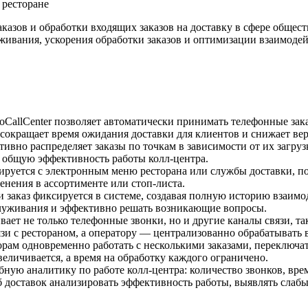
азов и обработки входящих заказов на доставку в сфере обществ
ивания, ускорения обработки заказов и оптимизации взаимодейс
koCallCenter позволяет автоматически принимать телефонные зак
 сокращает время ожидания доставки для клиентов и снижает ве
ивно распределяет заказы по точкам в зависимости от их загруз
 общую эффективность работы колл-центра.
рируется с электронным меню ресторана или службы доставки, п
нения в ассортименте или стоп-листа.
 заказ фиксируется в системе, создавая полную историю взаимо
служивания и эффективно решать возникающие вопросы.
ивает не только телефонные звонки, но и другие каналы связи, т
зи с рестораном, а оператору — централизованно обрабатывать 
рам одновременно работать с несколькими заказами, переключать
величивается, а время на обработку каждого ограничено.
обную аналитику по работе колл-центра: количество звонков, вр
доставок анализировать эффективность работы, выявлять слабы