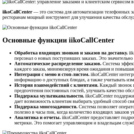
iikoCallCenter
— это система для автоматизации телефонных зак
ресторанам мощный инструмент для улучшения качества обслуж
Основные функции iikoCallCenter
Обработка входящих звонков и заказов на доставку.
ii
персонал о новых поступивших заказах. Это значительно
Автоматическое распределение заказов.
Система эффект
каждого заказа, минимизируя время ожидания и повышая
Интеграция с меню и стоп-листом.
iikoCallCenter интег
информацию о доступных блюдах, а также учитывать изме
История взаимодействий с клиентами.
Каждый звонок и
предпочтения постоянных гостей, улучшать качество об
Поддержка мультиканальности.
iikoCallCenter поддерж
дает возможность клиентам выбирать удобный способ свя
Поддержка многозадачности.
Система позволяет операто
полезно в часы пик, когда количество входящих заказов у
Аналитика и отчеты.
iikoCallCenter предоставляет подр
метрики. Это помогает управляющим и владельцам служб 