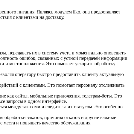
енного питания. Являясь модулем iiko, она предоставляет
твия с клиентами на доставку.
азы, передавать их в систему учета и моментально оповещать
роятность ошибок, связанных с устной передачей информации.
ки и местоположения. Это помогает ускорить обработку
озволяя оператору быстро предоставить клиенту актуальную
действий с клиентами. Это помогает персоналу отслеживать
акие как сайты, мобильные приложения, телеграм-боты. Это
все запросы в одном интерфейсе.
ся между заказами и следить за их статусом. Это особенно
емя обработки заказов, причины отказов и другие важные
е места и повышать качество обслуживания.