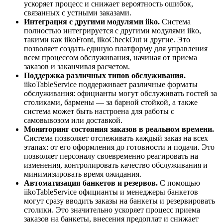
ускоряет процесс и снижает вероятность ошибок,
связанных с устными заказами.
Интеграция с другими модулями iiko.
Система
полностью интегрируется с другими модулями iiko,
такими как iikoFront, iikoCheckOut и другие. Это
позволяет создать единую платформу для управления
всем процессом обслуживания, начиная от приема
заказов и заканчивая расчетом.
Поддержка различных типов обслуживания.
iikoTableService поддерживает различные форматы
обслуживания: официанты могут обслуживать гостей за
столиками, бармены — за барной стойкой, а также
система может быть настроена для работы с
самовывозом или доставкой.
Мониторинг состояния заказов в реальном времени.
Система позволяет отслеживать каждый заказ на всех
этапах: от его оформления до готовности и подачи. Это
позволяет персоналу своевременно реагировать на
изменения, контролировать качество обслуживания и
минимизировать время ожидания.
Автоматизация банкетов и резервов.
С помощью
iikoTableService официанты и менеджеры банкетов
могут сразу вводить заказы на банкеты и резервировать
столики. Это значительно ускоряет процесс приема
заказов на банкеты, внесения предоплат и снижает