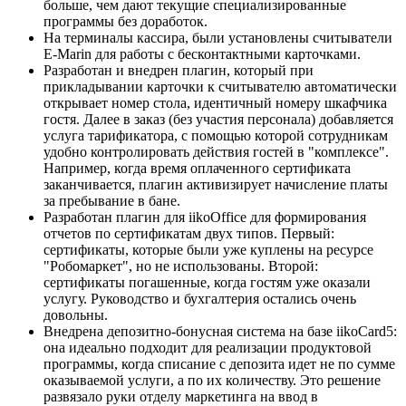
больше, чем дают текущие специализированные
программы без доработок.
На терминалы кассира, были установлены считыватели
E-Marin для работы с бесконтактными карточками.
Разработан и внедрен плагин, который при
прикладывании карточки к считывателю автоматически
открывает номер стола, идентичный номеру шкафчика
гостя. Далее в заказ (без участия персонала) добавляется
услуга тарификатора, с помощью которой сотрудникам
удобно контролировать действия гостей в "комплексе".
Например, когда время оплаченного сертификата
заканчивается, плагин активизирует начисление платы
за пребывание в бане.
Разработан плагин для iikoOffice для формирования
отчетов по сертификатам двух типов. Первый:
сертификаты, которые были уже куплены на ресурсе
"Робомаркет", но не использованы. Второй:
сертификаты погашенные, когда гостям уже оказали
услугу. Руководство и бухгалтерия остались очень
довольны.
Внедрена депозитно-бонусная система на базе iikoCard5:
она идеально подходит для реализации продуктовой
программы, когда списание с депозита идет не по сумме
оказываемой услуги, а по их количеству. Это решение
развязало руки отделу маркетинга на ввод в