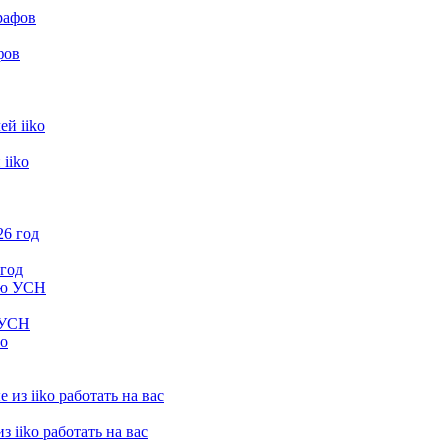
фов
iiko
 год
 УСН
 iiko работать на вас