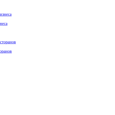
неса
торанов