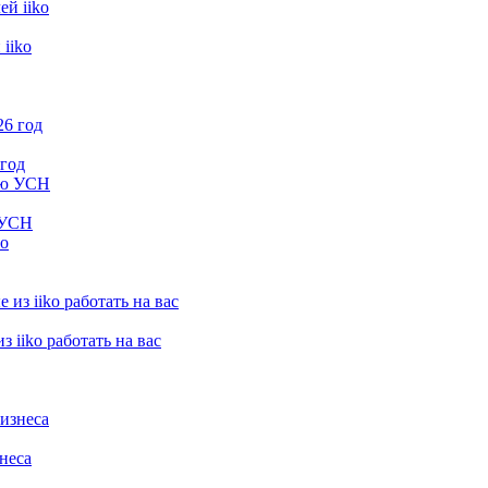
iiko
 год
 УСН
 iiko работать на вас
неса